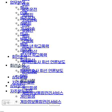
업무분야
이혼
형사
음주운전
이혼
성범죄
음주운전
가사상속
성범죄
민사
가사상속
부동산
민사
행정
부동산
군징계
행정
청소년·학교폭력
군징계
회생파산
청소년·학교폭력
휘선소식
회생파산
평택변호사 휘선 언론보도
휘선소식
SNS
평택변호사 휘선 언론보도
공지사항
SNS
상담문의
공지사항
자주묻는질문
상담문의
개인회생
자주묻는질문
계좌정보통합관리서비스
개인회생
계좌정보통합관리서비스