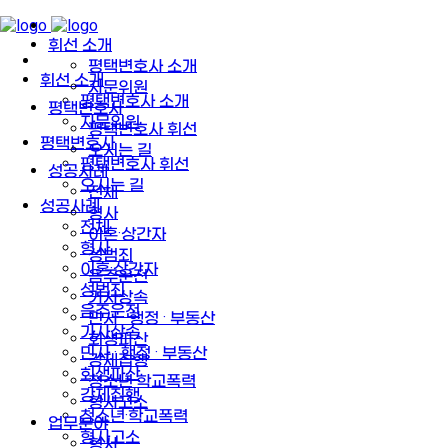
휘선 소개
평택변호사 소개
휘선 소개
자문위원
평택변호사 소개
평택변호사
자문위원
평택변호사 휘선
평택변호사
오시는 길
평택변호사 휘선
성공사례
오시는 길
전체
성공사례
형사
전체
이혼·상간자
형사
성범죄
이혼·상간자
음주운전
성범죄
가사상속
음주운전
민사 · 행정 · 부동산
가사상속
회생파산
민사 · 행정 · 부동산
강제집행
회생파산
청소년·학교폭력
강제집행
형사고소
청소년·학교폭력
업무분야
형사고소
형사