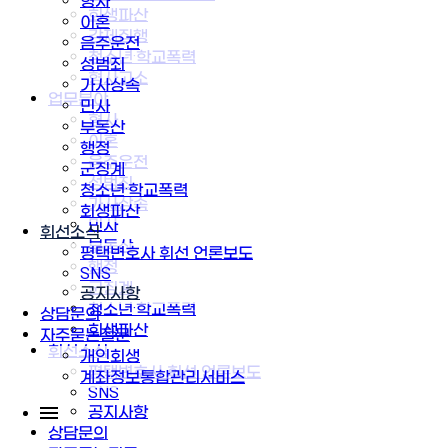
형사
회생파산
이혼
강제집행
음주운전
청소년·학교폭력
성범죄
형사고소
가사상속
업무분야
민사
형사
부동산
이혼
행정
음주운전
군징계
성범죄
청소년·학교폭력
가사상속
회생파산
민사
휘선소식
부동산
평택변호사 휘선 언론보도
행정
SNS
군징계
공지사항
청소년·학교폭력
상담문의
회생파산
자주묻는질문
휘선소식
개인회생
평택변호사 휘선 언론보도
계좌정보통합관리서비스
SNS
공지사항
상담문의