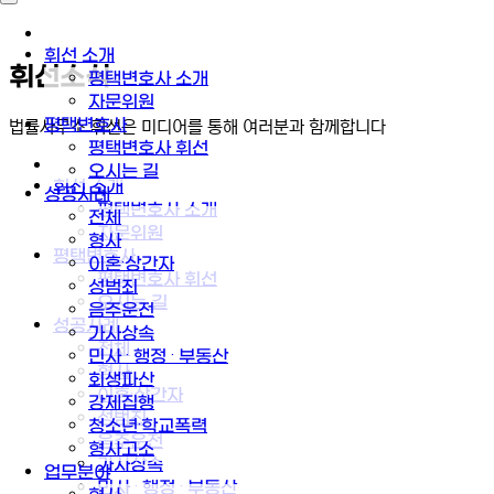
휘선 소개
휘선소식
평택변호사 소개
자문위원
평택변호사
법률사무소 휘선은 미디어를 통해 여러분과 함께합니다
평택변호사 휘선
오시는 길
휘선 소개
성공사례
평택변호사 소개
전체
자문위원
형사
평택변호사
이혼·상간자
평택변호사 휘선
성범죄
오시는 길
음주운전
성공사례
가사상속
전체
민사 · 행정 · 부동산
형사
회생파산
이혼·상간자
강제집행
성범죄
청소년·학교폭력
음주운전
형사고소
가사상속
업무분야
민사 · 행정 · 부동산