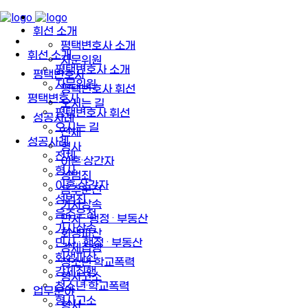
휘선 소개
평택변호사 소개
휘선 소개
자문위원
평택변호사 소개
평택변호사
자문위원
평택변호사 휘선
평택변호사
오시는 길
평택변호사 휘선
성공사례
오시는 길
전체
성공사례
형사
전체
이혼·상간자
형사
성범죄
이혼·상간자
음주운전
성범죄
가사상속
음주운전
민사 · 행정 · 부동산
가사상속
회생파산
민사 · 행정 · 부동산
강제집행
회생파산
청소년·학교폭력
강제집행
형사고소
청소년·학교폭력
업무분야
형사고소
형사