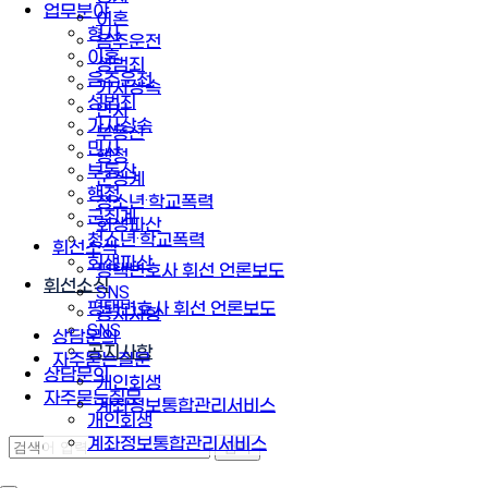
업무분야
이혼
형사
음주운전
이혼
성범죄
음주운전
가사상속
성범죄
민사
가사상속
부동산
민사
행정
부동산
군징계
행정
청소년·학교폭력
군징계
회생파산
청소년·학교폭력
휘선소식
회생파산
평택변호사 휘선 언론보도
휘선소식
SNS
평택변호사 휘선 언론보도
공지사항
SNS
상담문의
공지사항
자주묻는질문
상담문의
개인회생
자주묻는질문
계좌정보통합관리서비스
개인회생
계좌정보통합관리서비스