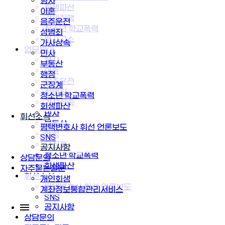
형사
회생파산
이혼
강제집행
음주운전
청소년·학교폭력
성범죄
형사고소
가사상속
업무분야
민사
형사
부동산
이혼
행정
음주운전
군징계
성범죄
청소년·학교폭력
가사상속
회생파산
민사
휘선소식
부동산
평택변호사 휘선 언론보도
행정
SNS
군징계
공지사항
청소년·학교폭력
상담문의
회생파산
자주묻는질문
휘선소식
개인회생
평택변호사 휘선 언론보도
계좌정보통합관리서비스
SNS
공지사항
상담문의