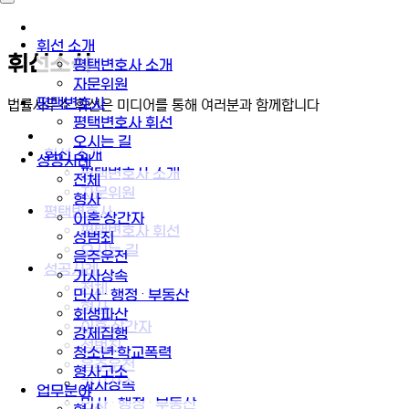
휘선 소개
휘선소식
평택변호사 소개
자문위원
평택변호사
법률사무소 휘선은 미디어를 통해 여러분과 함께합니다
평택변호사 휘선
오시는 길
휘선 소개
성공사례
평택변호사 소개
전체
자문위원
형사
평택변호사
이혼·상간자
평택변호사 휘선
성범죄
오시는 길
음주운전
성공사례
가사상속
전체
민사 · 행정 · 부동산
형사
회생파산
이혼·상간자
강제집행
성범죄
청소년·학교폭력
음주운전
형사고소
가사상속
업무분야
민사 · 행정 · 부동산