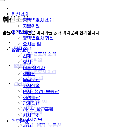
휘선 소개
휘선소식
평택변호사 소개
자문위원
평택변호사
법률사무소 휘선은 미디어를 통해 여러분과 함께합니다
평택변호사 휘선
오시는 길
휘선 소개
성공사례
평택변호사 소개
전체
자문위원
형사
평택변호사
이혼·상간자
평택변호사 휘선
성범죄
오시는 길
음주운전
성공사례
가사상속
전체
민사 · 행정 · 부동산
형사
회생파산
이혼·상간자
강제집행
성범죄
청소년·학교폭력
음주운전
형사고소
가사상속
업무분야
민사 · 행정 · 부동산