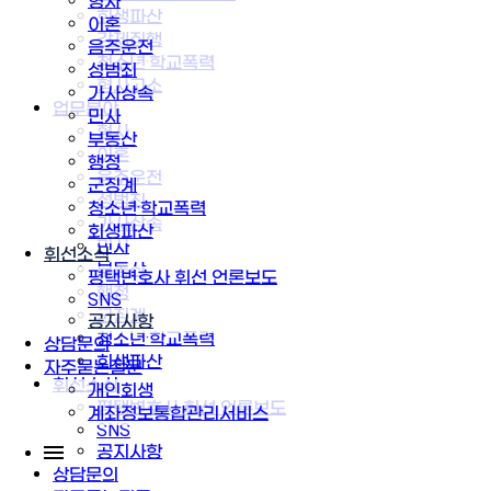
형사
회생파산
이혼
강제집행
음주운전
청소년·학교폭력
성범죄
형사고소
가사상속
업무분야
민사
형사
부동산
이혼
행정
음주운전
군징계
성범죄
청소년·학교폭력
가사상속
회생파산
민사
휘선소식
부동산
평택변호사 휘선 언론보도
행정
SNS
군징계
공지사항
청소년·학교폭력
상담문의
회생파산
자주묻는질문
휘선소식
개인회생
평택변호사 휘선 언론보도
계좌정보통합관리서비스
SNS
공지사항
상담문의