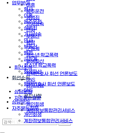
업무분야
이혼
형사
음주운전
이혼
성범죄
음주운전
가사상속
성범죄
민사
가사상속
부동산
민사
행정
부동산
군징계
행정
청소년·학교폭력
군징계
회생파산
청소년·학교폭력
휘선소식
회생파산
평택변호사 휘선 언론보도
휘선소식
SNS
평택변호사 휘선 언론보도
공지사항
SNS
상담문의
공지사항
자주묻는질문
상담문의
개인회생
자주묻는질문
계좌정보통합관리서비스
개인회생
계좌정보통합관리서비스