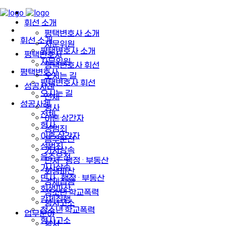
휘선 소개
평택변호사 소개
휘선 소개
자문위원
평택변호사 소개
평택변호사
자문위원
평택변호사 휘선
평택변호사
오시는 길
평택변호사 휘선
성공사례
오시는 길
전체
성공사례
형사
전체
이혼·상간자
형사
성범죄
이혼·상간자
음주운전
성범죄
가사상속
음주운전
민사 · 행정 · 부동산
가사상속
회생파산
민사 · 행정 · 부동산
강제집행
회생파산
청소년·학교폭력
강제집행
형사고소
청소년·학교폭력
업무분야
형사고소
형사