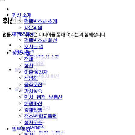
휘선 소개
휘선소식
평택변호사 소개
자문위원
평택변호사
법률사무소 휘선은 미디어를 통해 여러분과 함께합니다
평택변호사 휘선
오시는 길
휘선 소개
성공사례
평택변호사 소개
전체
자문위원
형사
평택변호사
이혼·상간자
평택변호사 휘선
성범죄
오시는 길
음주운전
성공사례
가사상속
전체
민사 · 행정 · 부동산
형사
회생파산
이혼·상간자
강제집행
성범죄
청소년·학교폭력
음주운전
형사고소
가사상속
업무분야
민사 · 행정 · 부동산