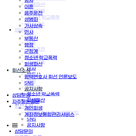
형사
회생파산
이혼
강제집행
음주운전
청소년·학교폭력
성범죄
형사고소
가사상속
업무분야
민사
형사
부동산
이혼
행정
음주운전
군징계
성범죄
청소년·학교폭력
가사상속
회생파산
민사
휘선소식
부동산
평택변호사 휘선 언론보도
행정
SNS
군징계
공지사항
청소년·학교폭력
상담문의
회생파산
자주묻는질문
휘선소식
개인회생
평택변호사 휘선 언론보도
계좌정보통합관리서비스
SNS
공지사항
상담문의