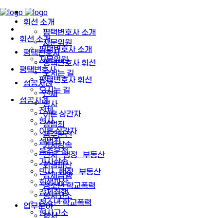
휘선 소개
평택변호사 소개
휘선 소개
자문위원
평택변호사 소개
평택변호사
자문위원
평택변호사 휘선
평택변호사
오시는 길
평택변호사 휘선
성공사례
오시는 길
전체
성공사례
형사
전체
이혼·상간자
형사
성범죄
이혼·상간자
음주운전
성범죄
가사상속
음주운전
민사 · 행정 · 부동산
가사상속
회생파산
민사 · 행정 · 부동산
강제집행
회생파산
청소년·학교폭력
강제집행
형사고소
청소년·학교폭력
업무분야
형사고소
형사