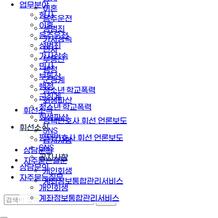
업무분야
이혼
형사
음주운전
이혼
성범죄
음주운전
가사상속
성범죄
민사
가사상속
부동산
민사
행정
부동산
군징계
행정
청소년·학교폭력
군징계
회생파산
청소년·학교폭력
휘선소식
회생파산
평택변호사 휘선 언론보도
휘선소식
SNS
평택변호사 휘선 언론보도
공지사항
SNS
상담문의
공지사항
자주묻는질문
상담문의
개인회생
자주묻는질문
계좌정보통합관리서비스
개인회생
계좌정보통합관리서비스