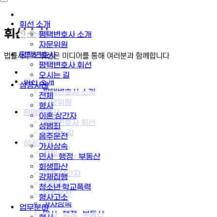
휘선 소개
휘선소식
평택변호사 소개
자문위원
평택변호사
법률사무소 휘선은 미디어를 통해 여러분과 함께합니다
평택변호사 휘선
오시는 길
휘선 소개
성공사례
평택변호사 소개
전체
자문위원
형사
평택변호사
이혼·상간자
평택변호사 휘선
성범죄
오시는 길
음주운전
성공사례
가사상속
전체
민사 · 행정 · 부동산
형사
회생파산
이혼·상간자
강제집행
성범죄
청소년·학교폭력
음주운전
형사고소
가사상속
업무분야
민사 · 행정 · 부동산