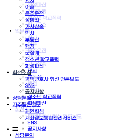
형사
회생파산
이혼
강제집행
음주운전
청소년·학교폭력
성범죄
형사고소
가사상속
업무분야
민사
형사
부동산
이혼
행정
음주운전
군징계
성범죄
청소년·학교폭력
가사상속
회생파산
민사
휘선소식
부동산
평택변호사 휘선 언론보도
행정
SNS
군징계
공지사항
청소년·학교폭력
상담문의
회생파산
자주묻는질문
휘선소식
개인회생
평택변호사 휘선 언론보도
계좌정보통합관리서비스
SNS
공지사항
상담문의