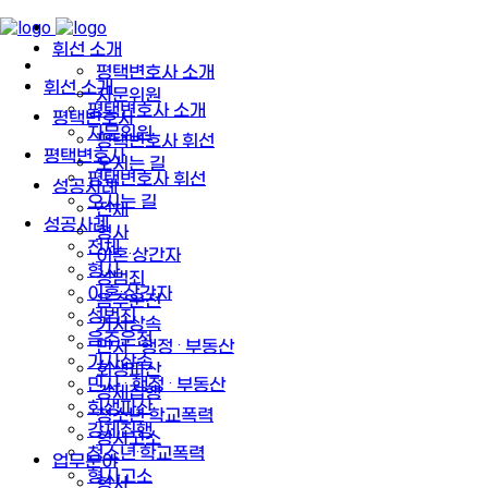
휘선 소개
평택변호사 소개
휘선 소개
자문위원
평택변호사 소개
평택변호사
자문위원
평택변호사 휘선
평택변호사
오시는 길
평택변호사 휘선
성공사례
오시는 길
전체
성공사례
형사
전체
이혼·상간자
형사
성범죄
이혼·상간자
음주운전
성범죄
가사상속
음주운전
민사 · 행정 · 부동산
가사상속
회생파산
민사 · 행정 · 부동산
강제집행
회생파산
청소년·학교폭력
강제집행
형사고소
청소년·학교폭력
업무분야
형사고소
형사