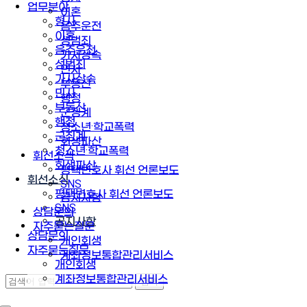
업무분야
이혼
형사
음주운전
이혼
성범죄
음주운전
가사상속
성범죄
민사
가사상속
부동산
민사
행정
부동산
군징계
행정
청소년·학교폭력
군징계
회생파산
청소년·학교폭력
휘선소식
회생파산
평택변호사 휘선 언론보도
휘선소식
SNS
평택변호사 휘선 언론보도
공지사항
SNS
상담문의
공지사항
자주묻는질문
상담문의
개인회생
자주묻는질문
계좌정보통합관리서비스
개인회생
계좌정보통합관리서비스