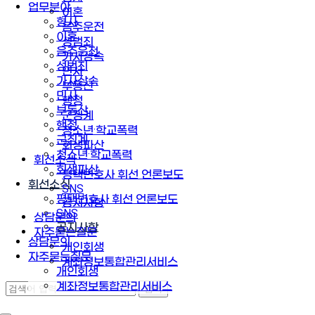
업무분야
이혼
형사
음주운전
이혼
성범죄
음주운전
가사상속
성범죄
민사
가사상속
부동산
민사
행정
부동산
군징계
행정
청소년·학교폭력
군징계
회생파산
청소년·학교폭력
휘선소식
회생파산
평택변호사 휘선 언론보도
휘선소식
SNS
평택변호사 휘선 언론보도
공지사항
SNS
상담문의
공지사항
자주묻는질문
상담문의
개인회생
자주묻는질문
계좌정보통합관리서비스
개인회생
계좌정보통합관리서비스