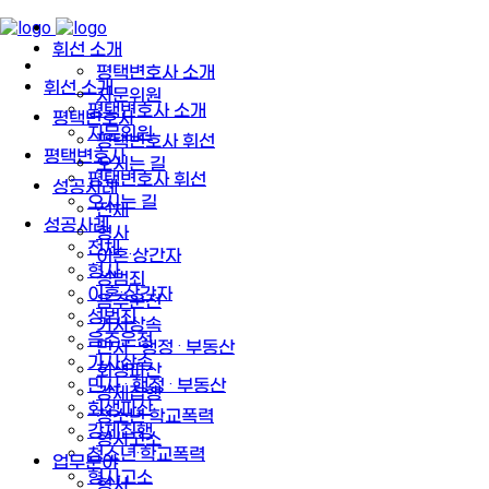
휘선 소개
평택변호사 소개
휘선 소개
자문위원
평택변호사 소개
평택변호사
자문위원
평택변호사 휘선
평택변호사
오시는 길
평택변호사 휘선
성공사례
오시는 길
전체
성공사례
형사
전체
이혼·상간자
형사
성범죄
이혼·상간자
음주운전
성범죄
가사상속
음주운전
민사 · 행정 · 부동산
가사상속
회생파산
민사 · 행정 · 부동산
강제집행
회생파산
청소년·학교폭력
강제집행
형사고소
청소년·학교폭력
업무분야
형사고소
형사