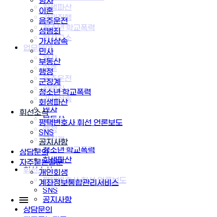
형사
회생파산
이혼
강제집행
음주운전
청소년·학교폭력
성범죄
형사고소
가사상속
업무분야
민사
형사
부동산
이혼
행정
음주운전
군징계
성범죄
청소년·학교폭력
가사상속
회생파산
민사
휘선소식
부동산
평택변호사 휘선 언론보도
행정
SNS
군징계
공지사항
청소년·학교폭력
상담문의
회생파산
자주묻는질문
휘선소식
개인회생
평택변호사 휘선 언론보도
계좌정보통합관리서비스
SNS
공지사항
상담문의