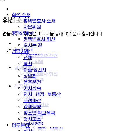
휘선 소개
휘선소식
평택변호사 소개
자문위원
평택변호사
법률사무소 휘선은 미디어를 통해 여러분과 함께합니다
평택변호사 휘선
오시는 길
휘선 소개
성공사례
평택변호사 소개
전체
자문위원
형사
평택변호사
이혼·상간자
평택변호사 휘선
성범죄
오시는 길
음주운전
성공사례
가사상속
전체
민사 · 행정 · 부동산
형사
회생파산
이혼·상간자
강제집행
성범죄
청소년·학교폭력
음주운전
형사고소
가사상속
업무분야
민사 · 행정 · 부동산