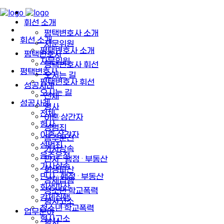
휘선 소개
평택변호사 소개
휘선 소개
자문위원
평택변호사 소개
평택변호사
자문위원
평택변호사 휘선
평택변호사
오시는 길
평택변호사 휘선
성공사례
오시는 길
전체
성공사례
형사
전체
이혼·상간자
형사
성범죄
이혼·상간자
음주운전
성범죄
가사상속
음주운전
민사 · 행정 · 부동산
가사상속
회생파산
민사 · 행정 · 부동산
강제집행
회생파산
청소년·학교폭력
강제집행
형사고소
청소년·학교폭력
업무분야
형사고소
형사