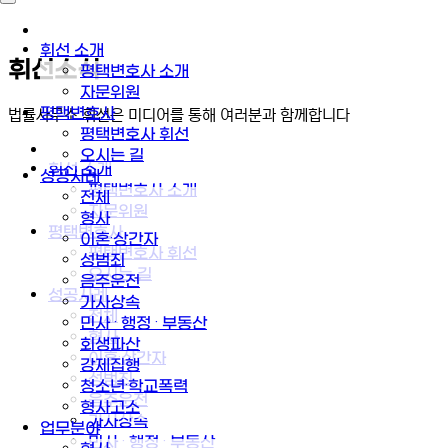
휘선 소개
휘선소식
평택변호사 소개
자문위원
평택변호사
법률사무소 휘선은 미디어를 통해 여러분과 함께합니다
평택변호사 휘선
오시는 길
휘선 소개
성공사례
평택변호사 소개
전체
자문위원
형사
평택변호사
이혼·상간자
평택변호사 휘선
성범죄
오시는 길
음주운전
성공사례
가사상속
전체
민사 · 행정 · 부동산
형사
회생파산
이혼·상간자
강제집행
성범죄
청소년·학교폭력
음주운전
형사고소
가사상속
업무분야
민사 · 행정 · 부동산