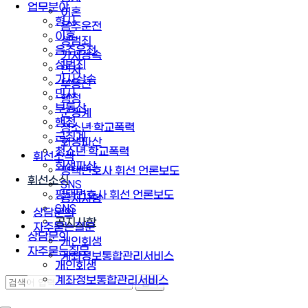
업무분야
이혼
형사
음주운전
이혼
성범죄
음주운전
가사상속
성범죄
민사
가사상속
부동산
민사
행정
부동산
군징계
행정
청소년·학교폭력
군징계
회생파산
청소년·학교폭력
휘선소식
회생파산
평택변호사 휘선 언론보도
휘선소식
SNS
평택변호사 휘선 언론보도
공지사항
SNS
상담문의
공지사항
자주묻는질문
상담문의
개인회생
자주묻는질문
계좌정보통합관리서비스
개인회생
계좌정보통합관리서비스