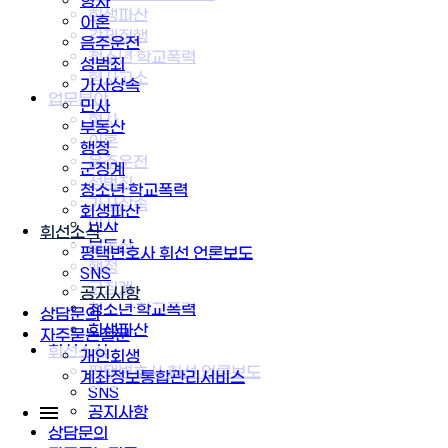
형사
회생파산
이혼
강제집행
음주운전
청소년·학교폭력
성범죄
형사고소
가사상속
업무분야
민사
형사
부동산
이혼
행정
음주운전
군징계
성범죄
청소년·학교폭력
가사상속
회생파산
민사
휘선소식
부동산
평택변호사 휘선 언론보도
행정
SNS
군징계
공지사항
청소년·학교폭력
상담문의
회생파산
자주묻는질문
휘선소식
개인회생
평택변호사 휘선 언론보도
계좌정보통합관리서비스
SNS
공지사항
상담문의