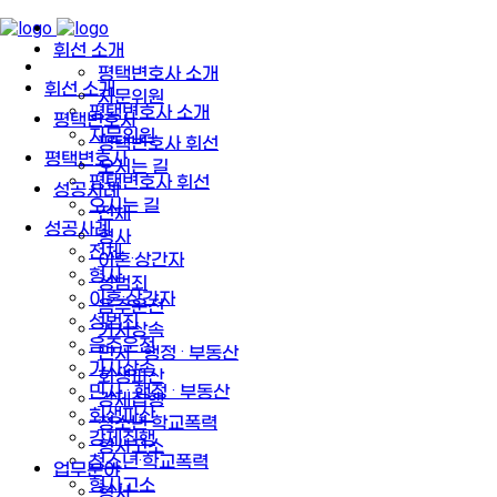
휘선 소개
평택변호사 소개
휘선 소개
자문위원
평택변호사 소개
평택변호사
자문위원
평택변호사 휘선
평택변호사
오시는 길
평택변호사 휘선
성공사례
오시는 길
전체
성공사례
형사
전체
이혼·상간자
형사
성범죄
이혼·상간자
음주운전
성범죄
가사상속
음주운전
민사 · 행정 · 부동산
가사상속
회생파산
민사 · 행정 · 부동산
강제집행
회생파산
청소년·학교폭력
강제집행
형사고소
청소년·학교폭력
업무분야
형사고소
형사