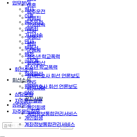
업무분야
이혼
형사
음주운전
이혼
성범죄
음주운전
가사상속
성범죄
민사
가사상속
부동산
민사
행정
부동산
군징계
행정
청소년·학교폭력
군징계
회생파산
청소년·학교폭력
휘선소식
회생파산
평택변호사 휘선 언론보도
휘선소식
SNS
평택변호사 휘선 언론보도
공지사항
SNS
상담문의
공지사항
자주묻는질문
상담문의
개인회생
자주묻는질문
계좌정보통합관리서비스
개인회생
계좌정보통합관리서비스