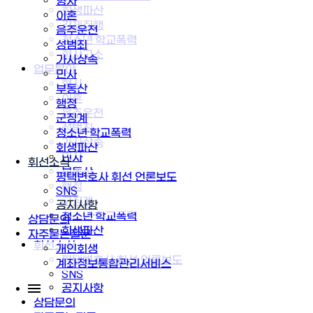
형사
회생파산
이혼
강제집행
음주운전
청소년·학교폭력
성범죄
형사고소
가사상속
업무분야
민사
형사
부동산
이혼
행정
음주운전
군징계
성범죄
청소년·학교폭력
가사상속
회생파산
민사
휘선소식
부동산
평택변호사 휘선 언론보도
행정
SNS
군징계
공지사항
청소년·학교폭력
상담문의
회생파산
자주묻는질문
휘선소식
개인회생
평택변호사 휘선 언론보도
계좌정보통합관리서비스
SNS
공지사항
상담문의