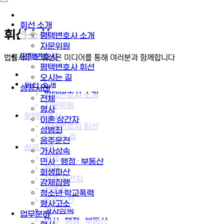
휘선 소개
휘선소식
평택변호사 소개
자문위원
평택변호사
법률사무소 휘선은 미디어를 통해 여러분과 함께합니다
평택변호사 휘선
오시는 길
휘선 소개
성공사례
평택변호사 소개
전체
자문위원
형사
평택변호사
이혼·상간자
평택변호사 휘선
성범죄
오시는 길
음주운전
성공사례
가사상속
전체
민사 · 행정 · 부동산
형사
회생파산
이혼·상간자
강제집행
성범죄
청소년·학교폭력
음주운전
형사고소
가사상속
업무분야
민사 · 행정 · 부동산