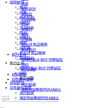
업무분야
이혼
형사
음주운전
이혼
성범죄
음주운전
가사상속
성범죄
민사
가사상속
부동산
민사
행정
부동산
군징계
행정
청소년·학교폭력
군징계
회생파산
청소년·학교폭력
휘선소식
회생파산
평택변호사 휘선 언론보도
휘선소식
SNS
평택변호사 휘선 언론보도
공지사항
SNS
상담문의
공지사항
자주묻는질문
상담문의
개인회생
자주묻는질문
계좌정보통합관리서비스
개인회생
계좌정보통합관리서비스