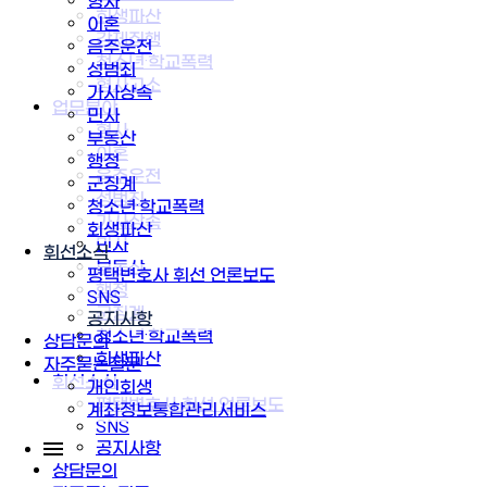
형사
회생파산
이혼
강제집행
음주운전
청소년·학교폭력
성범죄
형사고소
가사상속
업무분야
민사
형사
부동산
이혼
행정
음주운전
군징계
성범죄
청소년·학교폭력
가사상속
회생파산
민사
휘선소식
부동산
평택변호사 휘선 언론보도
행정
SNS
군징계
공지사항
청소년·학교폭력
상담문의
회생파산
자주묻는질문
휘선소식
개인회생
평택변호사 휘선 언론보도
계좌정보통합관리서비스
SNS
공지사항
상담문의