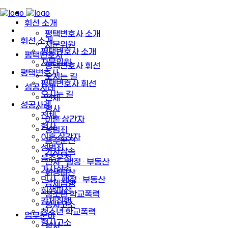
휘선 소개
평택변호사 소개
휘선 소개
자문위원
평택변호사 소개
평택변호사
자문위원
평택변호사 휘선
평택변호사
오시는 길
평택변호사 휘선
성공사례
오시는 길
전체
성공사례
형사
전체
이혼·상간자
형사
성범죄
이혼·상간자
음주운전
성범죄
가사상속
음주운전
민사 · 행정 · 부동산
가사상속
회생파산
민사 · 행정 · 부동산
강제집행
회생파산
청소년·학교폭력
강제집행
형사고소
청소년·학교폭력
업무분야
형사고소
형사