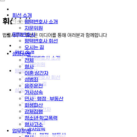
휘선 소개
휘선소식
평택변호사 소개
자문위원
평택변호사
법률사무소 휘선은 미디어를 통해 여러분과 함께합니다
평택변호사 휘선
오시는 길
휘선 소개
성공사례
평택변호사 소개
전체
자문위원
형사
평택변호사
이혼·상간자
평택변호사 휘선
성범죄
오시는 길
음주운전
성공사례
가사상속
전체
민사 · 행정 · 부동산
형사
회생파산
이혼·상간자
강제집행
성범죄
청소년·학교폭력
음주운전
형사고소
가사상속
업무분야
민사 · 행정 · 부동산