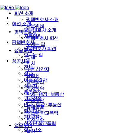
휘선 소개
평택변호사 소개
휘선 소개
자문위원
평택변호사 소개
평택변호사
자문위원
평택변호사 휘선
평택변호사
오시는 길
평택변호사 휘선
성공사례
오시는 길
전체
성공사례
형사
전체
이혼·상간자
형사
성범죄
이혼·상간자
음주운전
성범죄
가사상속
음주운전
민사 · 행정 · 부동산
가사상속
회생파산
민사 · 행정 · 부동산
강제집행
회생파산
청소년·학교폭력
강제집행
형사고소
청소년·학교폭력
업무분야
형사고소
형사