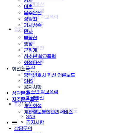
형사
회생파산
이혼
강제집행
음주운전
청소년·학교폭력
성범죄
형사고소
가사상속
업무분야
민사
형사
부동산
이혼
행정
음주운전
군징계
성범죄
청소년·학교폭력
가사상속
회생파산
민사
휘선소식
부동산
평택변호사 휘선 언론보도
행정
SNS
군징계
공지사항
청소년·학교폭력
상담문의
회생파산
자주묻는질문
휘선소식
개인회생
평택변호사 휘선 언론보도
계좌정보통합관리서비스
SNS
공지사항
상담문의