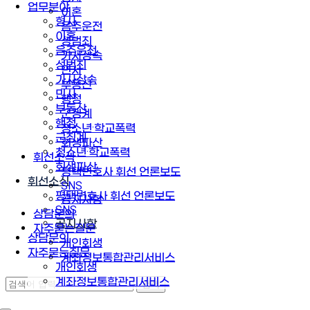
업무분야
이혼
형사
음주운전
이혼
성범죄
음주운전
가사상속
성범죄
민사
가사상속
부동산
민사
행정
부동산
군징계
행정
청소년·학교폭력
군징계
회생파산
청소년·학교폭력
휘선소식
회생파산
평택변호사 휘선 언론보도
휘선소식
SNS
평택변호사 휘선 언론보도
공지사항
SNS
상담문의
공지사항
자주묻는질문
상담문의
개인회생
자주묻는질문
계좌정보통합관리서비스
개인회생
계좌정보통합관리서비스