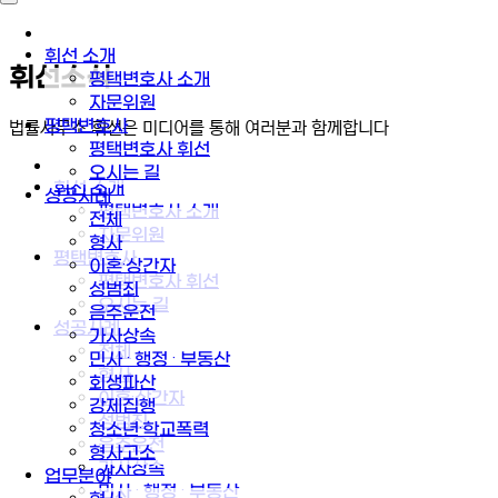
휘선 소개
휘선소식
평택변호사 소개
자문위원
평택변호사
법률사무소 휘선은 미디어를 통해 여러분과 함께합니다
평택변호사 휘선
오시는 길
휘선 소개
성공사례
평택변호사 소개
전체
자문위원
형사
평택변호사
이혼·상간자
평택변호사 휘선
성범죄
오시는 길
음주운전
성공사례
가사상속
전체
민사 · 행정 · 부동산
형사
회생파산
이혼·상간자
강제집행
성범죄
청소년·학교폭력
음주운전
형사고소
가사상속
업무분야
민사 · 행정 · 부동산