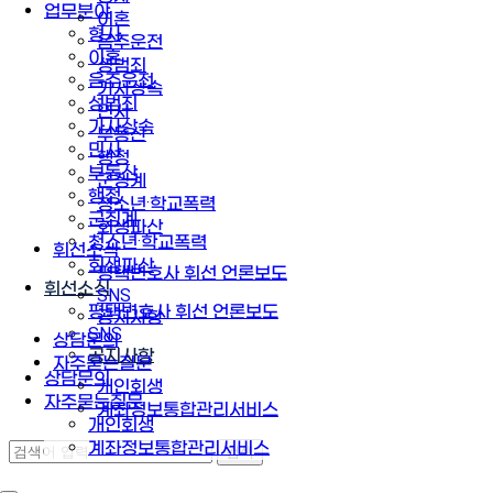
업무분야
이혼
형사
음주운전
이혼
성범죄
음주운전
가사상속
성범죄
민사
가사상속
부동산
민사
행정
부동산
군징계
행정
청소년·학교폭력
군징계
회생파산
청소년·학교폭력
휘선소식
회생파산
평택변호사 휘선 언론보도
휘선소식
SNS
평택변호사 휘선 언론보도
공지사항
SNS
상담문의
공지사항
자주묻는질문
상담문의
개인회생
자주묻는질문
계좌정보통합관리서비스
개인회생
계좌정보통합관리서비스