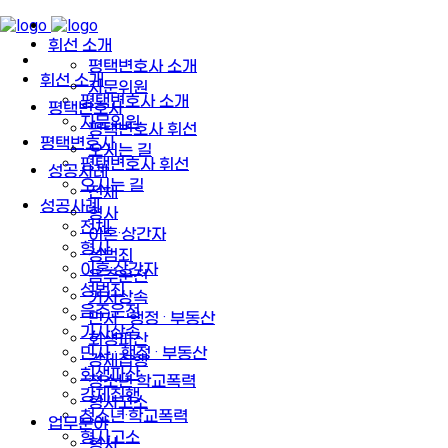
휘선 소개
평택변호사 소개
휘선 소개
자문위원
평택변호사 소개
평택변호사
자문위원
평택변호사 휘선
평택변호사
오시는 길
평택변호사 휘선
성공사례
오시는 길
전체
성공사례
형사
전체
이혼·상간자
형사
성범죄
이혼·상간자
음주운전
성범죄
가사상속
음주운전
민사 · 행정 · 부동산
가사상속
회생파산
민사 · 행정 · 부동산
강제집행
회생파산
청소년·학교폭력
강제집행
형사고소
청소년·학교폭력
업무분야
형사고소
형사