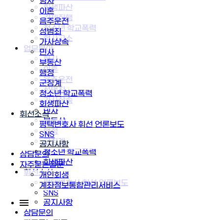
형사
회생파산
이혼
강제집행
음주운전
청소년·학교폭력
성범죄
형사고소
가사상속
업무분야
민사
형사
부동산
이혼
행정
음주운전
군징계
성범죄
청소년·학교폭력
가사상속
회생파산
민사
휘선소식
부동산
평택변호사 휘선 언론보도
행정
SNS
군징계
공지사항
청소년·학교폭력
상담문의
회생파산
자주묻는질문
휘선소식
개인회생
평택변호사 휘선 언론보도
계좌정보통합관리서비스
SNS
공지사항
상담문의