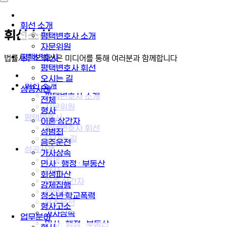
휘선 소개
휘선소식
평택변호사 소개
자문위원
평택변호사
법률사무소 휘선은 미디어를 통해 여러분과 함께합니다
평택변호사 휘선
오시는 길
휘선 소개
성공사례
평택변호사 소개
전체
자문위원
형사
평택변호사
이혼·상간자
평택변호사 휘선
성범죄
오시는 길
음주운전
성공사례
가사상속
전체
민사 · 행정 · 부동산
형사
회생파산
이혼·상간자
강제집행
성범죄
청소년·학교폭력
음주운전
형사고소
가사상속
업무분야
민사 · 행정 · 부동산