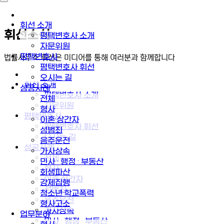
휘선 소개
휘선소식
평택변호사 소개
자문위원
평택변호사
법률사무소 휘선은 미디어를 통해 여러분과 함께합니다
평택변호사 휘선
오시는 길
휘선 소개
성공사례
평택변호사 소개
전체
자문위원
형사
평택변호사
이혼·상간자
평택변호사 휘선
성범죄
오시는 길
음주운전
성공사례
가사상속
전체
민사 · 행정 · 부동산
형사
회생파산
이혼·상간자
강제집행
성범죄
청소년·학교폭력
음주운전
형사고소
가사상속
업무분야
민사 · 행정 · 부동산