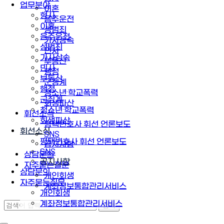
업무분야
이혼
형사
음주운전
이혼
성범죄
음주운전
가사상속
성범죄
민사
가사상속
부동산
민사
행정
부동산
군징계
행정
청소년·학교폭력
군징계
회생파산
청소년·학교폭력
휘선소식
회생파산
평택변호사 휘선 언론보도
휘선소식
SNS
평택변호사 휘선 언론보도
공지사항
SNS
상담문의
공지사항
자주묻는질문
상담문의
개인회생
자주묻는질문
계좌정보통합관리서비스
개인회생
계좌정보통합관리서비스