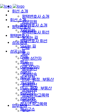
휘선 소개
평택변호사 소개
휘선 소개
자문위원
평택변호사 소개
평택변호사
자문위원
평택변호사 휘선
평택변호사
오시는 길
평택변호사 휘선
성공사례
오시는 길
전체
성공사례
형사
전체
이혼·상간자
형사
성범죄
이혼·상간자
음주운전
성범죄
가사상속
음주운전
민사 · 행정 · 부동산
가사상속
회생파산
민사 · 행정 · 부동산
강제집행
회생파산
청소년·학교폭력
강제집행
형사고소
청소년·학교폭력
업무분야
형사고소
형사