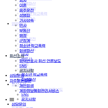
형사
회생파산
이혼
강제집행
음주운전
청소년·학교폭력
성범죄
형사고소
가사상속
업무분야
민사
형사
부동산
이혼
행정
음주운전
군징계
성범죄
청소년·학교폭력
가사상속
회생파산
민사
휘선소식
부동산
평택변호사 휘선 언론보도
행정
SNS
군징계
공지사항
청소년·학교폭력
상담문의
회생파산
자주묻는질문
휘선소식
개인회생
평택변호사 휘선 언론보도
계좌정보통합관리서비스
SNS
공지사항
상담문의