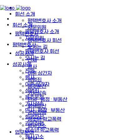
휘선 소개
평택변호사 소개
휘선 소개
자문위원
평택변호사 소개
평택변호사
자문위원
평택변호사 휘선
평택변호사
오시는 길
평택변호사 휘선
성공사례
오시는 길
전체
성공사례
형사
전체
이혼·상간자
형사
성범죄
이혼·상간자
음주운전
성범죄
가사상속
음주운전
민사 · 행정 · 부동산
가사상속
회생파산
민사 · 행정 · 부동산
강제집행
회생파산
청소년·학교폭력
강제집행
형사고소
청소년·학교폭력
업무분야
형사고소
형사