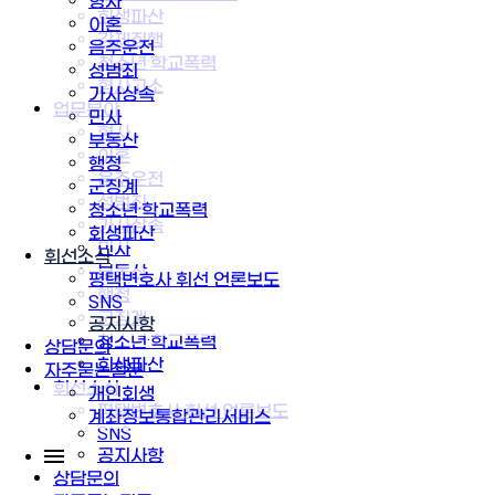
형사
회생파산
이혼
강제집행
음주운전
청소년·학교폭력
성범죄
형사고소
가사상속
업무분야
민사
형사
부동산
이혼
행정
음주운전
군징계
성범죄
청소년·학교폭력
가사상속
회생파산
민사
휘선소식
부동산
평택변호사 휘선 언론보도
행정
SNS
군징계
공지사항
청소년·학교폭력
상담문의
회생파산
자주묻는질문
휘선소식
개인회생
평택변호사 휘선 언론보도
계좌정보통합관리서비스
SNS
공지사항
상담문의