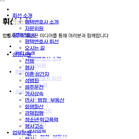
휘선 소개
휘선소식
평택변호사 소개
자문위원
평택변호사
법률사무소 휘선은 미디어를 통해 여러분과 함께합니다
평택변호사 휘선
오시는 길
휘선 소개
성공사례
평택변호사 소개
전체
자문위원
형사
평택변호사
이혼·상간자
평택변호사 휘선
성범죄
오시는 길
음주운전
성공사례
가사상속
전체
민사 · 행정 · 부동산
형사
회생파산
이혼·상간자
강제집행
성범죄
청소년·학교폭력
음주운전
형사고소
가사상속
업무분야
민사 · 행정 · 부동산