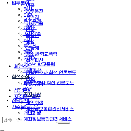
업무분야
이혼
형사
음주운전
이혼
성범죄
음주운전
가사상속
성범죄
민사
가사상속
부동산
민사
행정
부동산
군징계
행정
청소년·학교폭력
군징계
회생파산
청소년·학교폭력
휘선소식
회생파산
평택변호사 휘선 언론보도
휘선소식
SNS
평택변호사 휘선 언론보도
공지사항
SNS
상담문의
공지사항
자주묻는질문
상담문의
개인회생
자주묻는질문
계좌정보통합관리서비스
개인회생
계좌정보통합관리서비스