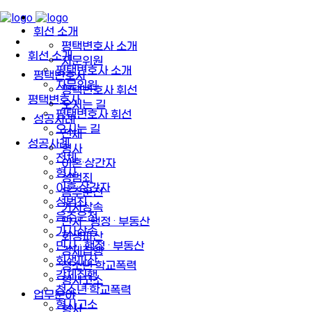
휘선 소개
평택변호사 소개
휘선 소개
자문위원
평택변호사 소개
평택변호사
자문위원
평택변호사 휘선
평택변호사
오시는 길
평택변호사 휘선
성공사례
오시는 길
전체
성공사례
형사
전체
이혼·상간자
형사
성범죄
이혼·상간자
음주운전
성범죄
가사상속
음주운전
민사 · 행정 · 부동산
가사상속
회생파산
민사 · 행정 · 부동산
강제집행
회생파산
청소년·학교폭력
강제집행
형사고소
청소년·학교폭력
업무분야
형사고소
형사