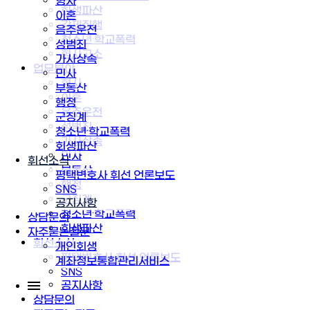
형사
회생파산
이혼
강제집행
음주운전
청소년·학교폭력
성범죄
형사고소
가사상속
업무분야
민사
형사
부동산
이혼
행정
음주운전
군징계
성범죄
청소년·학교폭력
가사상속
회생파산
민사
휘선소식
부동산
평택변호사 휘선 언론보도
행정
SNS
군징계
공지사항
청소년·학교폭력
상담문의
회생파산
자주묻는질문
휘선소식
개인회생
평택변호사 휘선 언론보도
계좌정보통합관리서비스
SNS
공지사항
상담문의