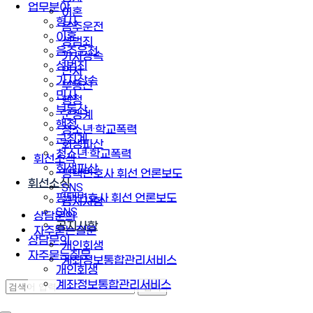
업무분야
이혼
형사
음주운전
이혼
성범죄
음주운전
가사상속
성범죄
민사
가사상속
부동산
민사
행정
부동산
군징계
행정
청소년·학교폭력
군징계
회생파산
청소년·학교폭력
휘선소식
회생파산
평택변호사 휘선 언론보도
휘선소식
SNS
평택변호사 휘선 언론보도
공지사항
SNS
상담문의
공지사항
자주묻는질문
상담문의
개인회생
자주묻는질문
계좌정보통합관리서비스
개인회생
계좌정보통합관리서비스