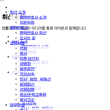
휘선 소개
휘선소식
평택변호사 소개
자문위원
평택변호사
법률사무소 휘선은 미디어를 통해 여러분과 함께합니다
평택변호사 휘선
오시는 길
휘선 소개
성공사례
평택변호사 소개
전체
자문위원
형사
평택변호사
이혼·상간자
평택변호사 휘선
성범죄
오시는 길
음주운전
성공사례
가사상속
전체
민사 · 행정 · 부동산
형사
회생파산
이혼·상간자
강제집행
성범죄
청소년·학교폭력
음주운전
형사고소
가사상속
업무분야
민사 · 행정 · 부동산