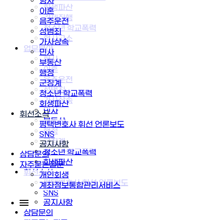
형사
회생파산
이혼
강제집행
음주운전
청소년·학교폭력
성범죄
형사고소
가사상속
업무분야
민사
형사
부동산
이혼
행정
음주운전
군징계
성범죄
청소년·학교폭력
가사상속
회생파산
민사
휘선소식
부동산
평택변호사 휘선 언론보도
행정
SNS
군징계
공지사항
청소년·학교폭력
상담문의
회생파산
자주묻는질문
휘선소식
개인회생
평택변호사 휘선 언론보도
계좌정보통합관리서비스
SNS
공지사항
상담문의