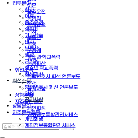
업무분야
이혼
형사
음주운전
이혼
성범죄
음주운전
가사상속
성범죄
민사
가사상속
부동산
민사
행정
부동산
군징계
행정
청소년·학교폭력
군징계
회생파산
청소년·학교폭력
휘선소식
회생파산
평택변호사 휘선 언론보도
휘선소식
SNS
평택변호사 휘선 언론보도
공지사항
SNS
상담문의
공지사항
자주묻는질문
상담문의
개인회생
자주묻는질문
계좌정보통합관리서비스
개인회생
계좌정보통합관리서비스