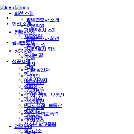
휘선 소개
평택변호사 소개
휘선 소개
자문위원
평택변호사 소개
평택변호사
자문위원
평택변호사 휘선
평택변호사
오시는 길
평택변호사 휘선
성공사례
오시는 길
전체
성공사례
형사
전체
이혼·상간자
형사
성범죄
이혼·상간자
음주운전
성범죄
가사상속
음주운전
민사 · 행정 · 부동산
가사상속
회생파산
민사 · 행정 · 부동산
강제집행
회생파산
청소년·학교폭력
강제집행
형사고소
청소년·학교폭력
업무분야
형사고소
형사