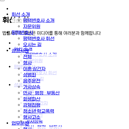
휘선 소개
휘선소식
평택변호사 소개
자문위원
평택변호사
법률사무소 휘선은 미디어를 통해 여러분과 함께합니다
평택변호사 휘선
오시는 길
휘선 소개
성공사례
평택변호사 소개
전체
자문위원
형사
평택변호사
이혼·상간자
평택변호사 휘선
성범죄
오시는 길
음주운전
성공사례
가사상속
전체
민사 · 행정 · 부동산
형사
회생파산
이혼·상간자
강제집행
성범죄
청소년·학교폭력
음주운전
형사고소
가사상속
업무분야
민사 · 행정 · 부동산