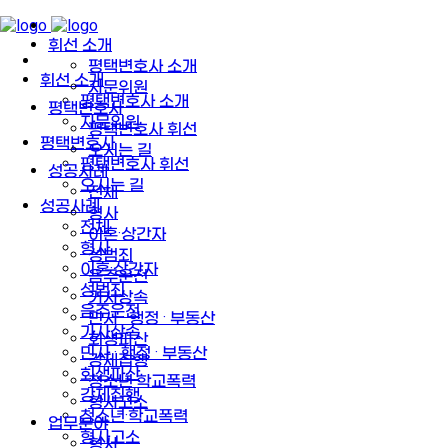
휘선 소개
평택변호사 소개
휘선 소개
자문위원
평택변호사 소개
평택변호사
자문위원
평택변호사 휘선
평택변호사
오시는 길
평택변호사 휘선
성공사례
오시는 길
전체
성공사례
형사
전체
이혼·상간자
형사
성범죄
이혼·상간자
음주운전
성범죄
가사상속
음주운전
민사 · 행정 · 부동산
가사상속
회생파산
민사 · 행정 · 부동산
강제집행
회생파산
청소년·학교폭력
강제집행
형사고소
청소년·학교폭력
업무분야
형사고소
형사