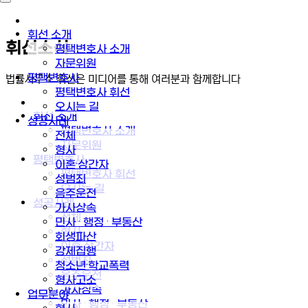
휘선 소개
휘선소식
평택변호사 소개
자문위원
평택변호사
법률사무소 휘선은 미디어를 통해 여러분과 함께합니다
평택변호사 휘선
오시는 길
휘선 소개
성공사례
평택변호사 소개
전체
자문위원
형사
평택변호사
이혼·상간자
평택변호사 휘선
성범죄
오시는 길
음주운전
성공사례
가사상속
전체
민사 · 행정 · 부동산
형사
회생파산
이혼·상간자
강제집행
성범죄
청소년·학교폭력
음주운전
형사고소
가사상속
업무분야
민사 · 행정 · 부동산