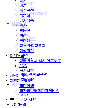
형사
회생파산
이혼
강제집행
음주운전
청소년·학교폭력
성범죄
형사고소
가사상속
업무분야
민사
형사
부동산
이혼
행정
음주운전
군징계
성범죄
청소년·학교폭력
가사상속
회생파산
민사
휘선소식
부동산
평택변호사 휘선 언론보도
행정
SNS
군징계
공지사항
청소년·학교폭력
상담문의
회생파산
자주묻는질문
휘선소식
개인회생
평택변호사 휘선 언론보도
계좌정보통합관리서비스
SNS
공지사항
상담문의