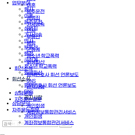
업무분야
이혼
형사
음주운전
이혼
성범죄
음주운전
가사상속
성범죄
민사
가사상속
부동산
민사
행정
부동산
군징계
행정
청소년·학교폭력
군징계
회생파산
청소년·학교폭력
휘선소식
회생파산
평택변호사 휘선 언론보도
휘선소식
SNS
평택변호사 휘선 언론보도
공지사항
SNS
상담문의
공지사항
자주묻는질문
상담문의
개인회생
자주묻는질문
계좌정보통합관리서비스
개인회생
계좌정보통합관리서비스