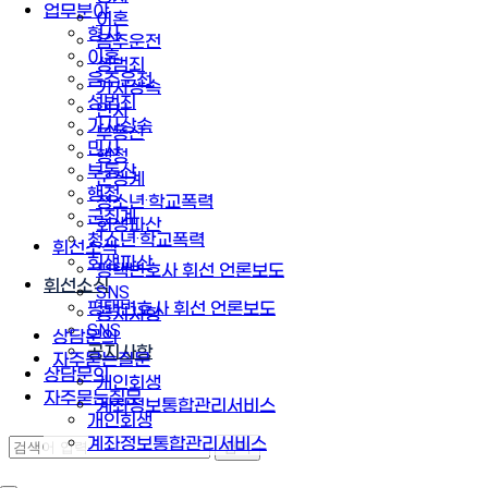
업무분야
이혼
형사
음주운전
이혼
성범죄
음주운전
가사상속
성범죄
민사
가사상속
부동산
민사
행정
부동산
군징계
행정
청소년·학교폭력
군징계
회생파산
청소년·학교폭력
휘선소식
회생파산
평택변호사 휘선 언론보도
휘선소식
SNS
평택변호사 휘선 언론보도
공지사항
SNS
상담문의
공지사항
자주묻는질문
상담문의
개인회생
자주묻는질문
계좌정보통합관리서비스
개인회생
계좌정보통합관리서비스