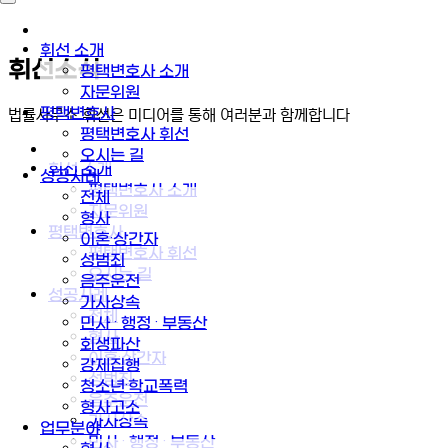
휘선 소개
휘선소식
평택변호사 소개
자문위원
평택변호사
법률사무소 휘선은 미디어를 통해 여러분과 함께합니다
평택변호사 휘선
오시는 길
휘선 소개
성공사례
평택변호사 소개
전체
자문위원
형사
평택변호사
이혼·상간자
평택변호사 휘선
성범죄
오시는 길
음주운전
성공사례
가사상속
전체
민사 · 행정 · 부동산
형사
회생파산
이혼·상간자
강제집행
성범죄
청소년·학교폭력
음주운전
형사고소
가사상속
업무분야
민사 · 행정 · 부동산