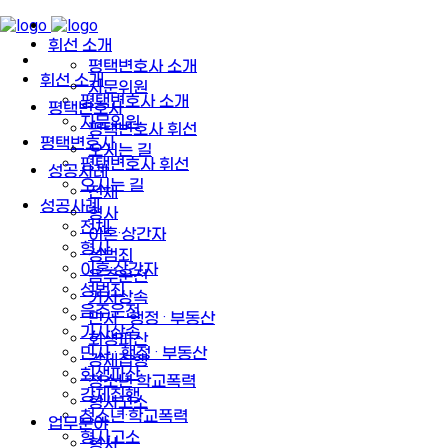
휘선 소개
평택변호사 소개
휘선 소개
자문위원
평택변호사 소개
평택변호사
자문위원
평택변호사 휘선
평택변호사
오시는 길
평택변호사 휘선
성공사례
오시는 길
전체
성공사례
형사
전체
이혼·상간자
형사
성범죄
이혼·상간자
음주운전
성범죄
가사상속
음주운전
민사 · 행정 · 부동산
가사상속
회생파산
민사 · 행정 · 부동산
강제집행
회생파산
청소년·학교폭력
강제집행
형사고소
청소년·학교폭력
업무분야
형사고소
형사