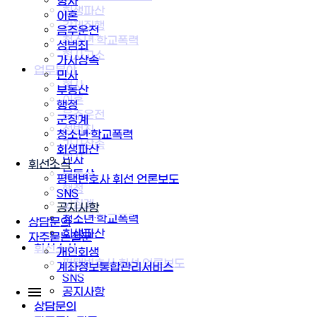
형사
회생파산
이혼
강제집행
음주운전
청소년·학교폭력
성범죄
형사고소
가사상속
업무분야
민사
형사
부동산
이혼
행정
음주운전
군징계
성범죄
청소년·학교폭력
가사상속
회생파산
민사
휘선소식
부동산
평택변호사 휘선 언론보도
행정
SNS
군징계
공지사항
청소년·학교폭력
상담문의
회생파산
자주묻는질문
휘선소식
개인회생
평택변호사 휘선 언론보도
계좌정보통합관리서비스
SNS
공지사항
상담문의