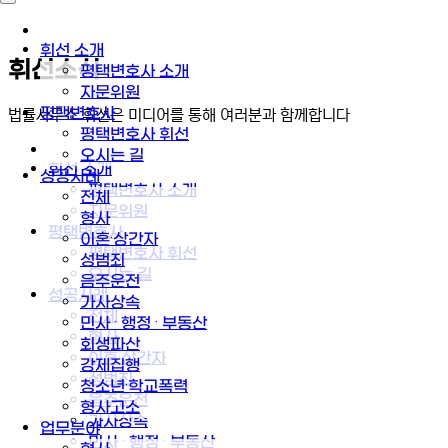
휘선 소개
휘선소식
평택변호사 소개
자문위원
평택변호사
법률사무소 휘선은 미디어를 통해 여러분과 함께합니다
평택변호사 휘선
오시는 길
휘선 소개
성공사례
평택변호사 소개
전체
자문위원
형사
평택변호사
이혼·상간자
평택변호사 휘선
성범죄
오시는 길
음주운전
성공사례
가사상속
전체
민사 · 행정 · 부동산
형사
회생파산
이혼·상간자
강제집행
성범죄
청소년·학교폭력
음주운전
형사고소
가사상속
업무분야
민사 · 행정 · 부동산