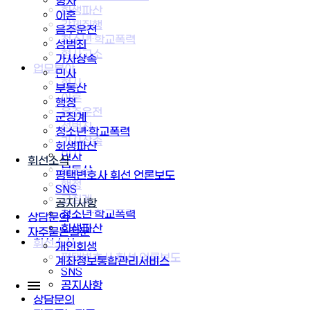
형사
회생파산
이혼
강제집행
음주운전
청소년·학교폭력
성범죄
형사고소
가사상속
업무분야
민사
형사
부동산
이혼
행정
음주운전
군징계
성범죄
청소년·학교폭력
가사상속
회생파산
민사
휘선소식
부동산
평택변호사 휘선 언론보도
행정
SNS
군징계
공지사항
청소년·학교폭력
상담문의
회생파산
자주묻는질문
휘선소식
개인회생
평택변호사 휘선 언론보도
계좌정보통합관리서비스
SNS
공지사항
상담문의