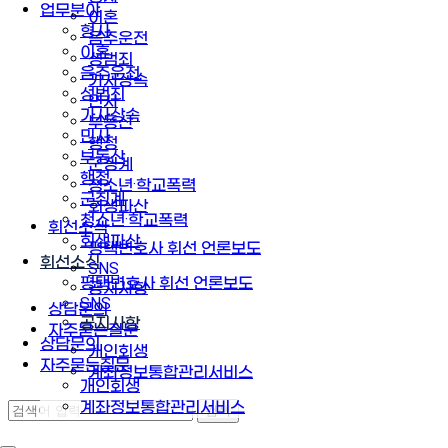
업무분야
이혼
형사
음주운전
이혼
성범죄
음주운전
가사상속
성범죄
민사
가사상속
부동산
민사
행정
부동산
군징계
행정
청소년·학교폭력
군징계
회생파산
청소년·학교폭력
휘선소식
회생파산
평택변호사 휘선 언론보도
휘선소식
SNS
평택변호사 휘선 언론보도
공지사항
SNS
상담문의
공지사항
자주묻는질문
상담문의
개인회생
자주묻는질문
계좌정보통합관리서비스
개인회생
계좌정보통합관리서비스