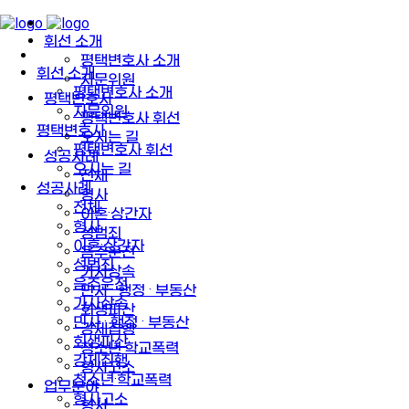
휘선 소개
평택변호사 소개
휘선 소개
자문위원
평택변호사 소개
평택변호사
자문위원
평택변호사 휘선
평택변호사
오시는 길
평택변호사 휘선
성공사례
오시는 길
전체
성공사례
형사
전체
이혼·상간자
형사
성범죄
이혼·상간자
음주운전
성범죄
가사상속
음주운전
민사 · 행정 · 부동산
가사상속
회생파산
민사 · 행정 · 부동산
강제집행
회생파산
청소년·학교폭력
강제집행
형사고소
청소년·학교폭력
업무분야
형사고소
형사