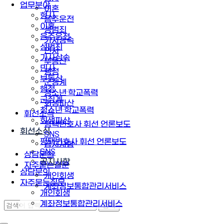
업무분야
이혼
형사
음주운전
이혼
성범죄
음주운전
가사상속
성범죄
민사
가사상속
부동산
민사
행정
부동산
군징계
행정
청소년·학교폭력
군징계
회생파산
청소년·학교폭력
휘선소식
회생파산
평택변호사 휘선 언론보도
휘선소식
SNS
평택변호사 휘선 언론보도
공지사항
SNS
상담문의
공지사항
자주묻는질문
상담문의
개인회생
자주묻는질문
계좌정보통합관리서비스
개인회생
계좌정보통합관리서비스