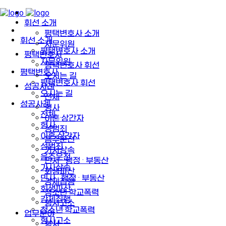
휘선 소개
평택변호사 소개
휘선 소개
자문위원
평택변호사 소개
평택변호사
자문위원
평택변호사 휘선
평택변호사
오시는 길
평택변호사 휘선
성공사례
오시는 길
전체
성공사례
형사
전체
이혼·상간자
형사
성범죄
이혼·상간자
음주운전
성범죄
가사상속
음주운전
민사 · 행정 · 부동산
가사상속
회생파산
민사 · 행정 · 부동산
강제집행
회생파산
청소년·학교폭력
강제집행
형사고소
청소년·학교폭력
업무분야
형사고소
형사