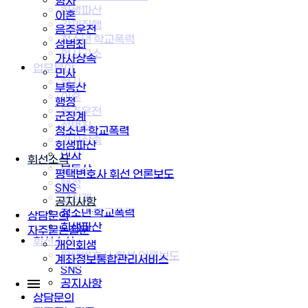
형사
회생파산
이혼
강제집행
음주운전
청소년·학교폭력
성범죄
형사고소
가사상속
업무분야
민사
형사
부동산
이혼
행정
음주운전
군징계
성범죄
청소년·학교폭력
가사상속
회생파산
민사
휘선소식
부동산
평택변호사 휘선 언론보도
행정
SNS
군징계
공지사항
청소년·학교폭력
상담문의
회생파산
자주묻는질문
휘선소식
개인회생
평택변호사 휘선 언론보도
계좌정보통합관리서비스
SNS
공지사항
상담문의