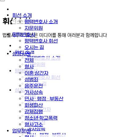
휘선 소개
휘선소식
평택변호사 소개
자문위원
평택변호사
법률사무소 휘선은 미디어를 통해 여러분과 함께합니다
평택변호사 휘선
오시는 길
휘선 소개
성공사례
평택변호사 소개
전체
자문위원
형사
평택변호사
이혼·상간자
평택변호사 휘선
성범죄
오시는 길
음주운전
성공사례
가사상속
전체
민사 · 행정 · 부동산
형사
회생파산
이혼·상간자
강제집행
성범죄
청소년·학교폭력
음주운전
형사고소
가사상속
업무분야
민사 · 행정 · 부동산