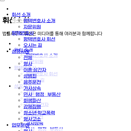
휘선 소개
휘선소식
평택변호사 소개
자문위원
평택변호사
법률사무소 휘선은 미디어를 통해 여러분과 함께합니다
평택변호사 휘선
오시는 길
휘선 소개
성공사례
평택변호사 소개
전체
자문위원
형사
평택변호사
이혼·상간자
평택변호사 휘선
성범죄
오시는 길
음주운전
성공사례
가사상속
전체
민사 · 행정 · 부동산
형사
회생파산
이혼·상간자
강제집행
성범죄
청소년·학교폭력
음주운전
형사고소
가사상속
업무분야
민사 · 행정 · 부동산