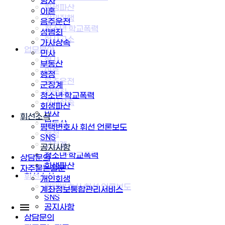
형사
회생파산
이혼
강제집행
음주운전
청소년·학교폭력
성범죄
형사고소
가사상속
업무분야
민사
형사
부동산
이혼
행정
음주운전
군징계
성범죄
청소년·학교폭력
가사상속
회생파산
민사
휘선소식
부동산
평택변호사 휘선 언론보도
행정
SNS
군징계
공지사항
청소년·학교폭력
상담문의
회생파산
자주묻는질문
휘선소식
개인회생
평택변호사 휘선 언론보도
계좌정보통합관리서비스
SNS
공지사항
상담문의