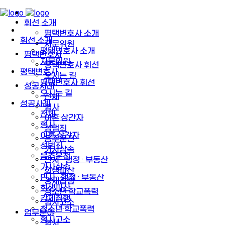
휘선 소개
평택변호사 소개
휘선 소개
자문위원
평택변호사 소개
평택변호사
자문위원
평택변호사 휘선
평택변호사
오시는 길
평택변호사 휘선
성공사례
오시는 길
전체
성공사례
형사
전체
이혼·상간자
형사
성범죄
이혼·상간자
음주운전
성범죄
가사상속
음주운전
민사 · 행정 · 부동산
가사상속
회생파산
민사 · 행정 · 부동산
강제집행
회생파산
청소년·학교폭력
강제집행
형사고소
청소년·학교폭력
업무분야
형사고소
형사