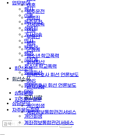
업무분야
이혼
형사
음주운전
이혼
성범죄
음주운전
가사상속
성범죄
민사
가사상속
부동산
민사
행정
부동산
군징계
행정
청소년·학교폭력
군징계
회생파산
청소년·학교폭력
휘선소식
회생파산
평택변호사 휘선 언론보도
휘선소식
SNS
평택변호사 휘선 언론보도
공지사항
SNS
상담문의
공지사항
자주묻는질문
상담문의
개인회생
자주묻는질문
계좌정보통합관리서비스
개인회생
계좌정보통합관리서비스