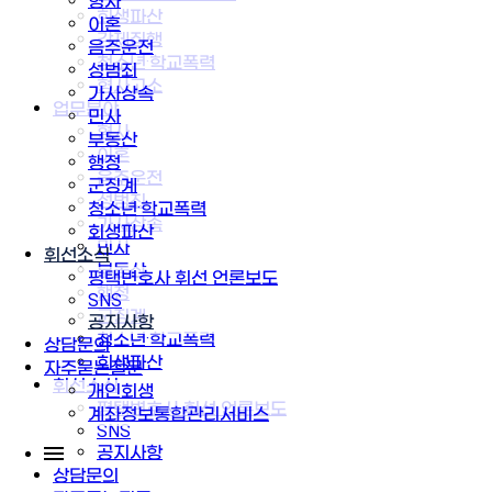
형사
회생파산
이혼
강제집행
음주운전
청소년·학교폭력
성범죄
형사고소
가사상속
업무분야
민사
형사
부동산
이혼
행정
음주운전
군징계
성범죄
청소년·학교폭력
가사상속
회생파산
민사
휘선소식
부동산
평택변호사 휘선 언론보도
행정
SNS
군징계
공지사항
청소년·학교폭력
상담문의
회생파산
자주묻는질문
휘선소식
개인회생
평택변호사 휘선 언론보도
계좌정보통합관리서비스
SNS
공지사항
상담문의