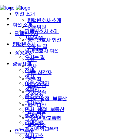
휘선 소개
평택변호사 소개
휘선 소개
자문위원
평택변호사 소개
평택변호사
자문위원
평택변호사 휘선
평택변호사
오시는 길
평택변호사 휘선
성공사례
오시는 길
전체
성공사례
형사
전체
이혼·상간자
형사
성범죄
이혼·상간자
음주운전
성범죄
가사상속
음주운전
민사 · 행정 · 부동산
가사상속
회생파산
민사 · 행정 · 부동산
강제집행
회생파산
청소년·학교폭력
강제집행
형사고소
청소년·학교폭력
업무분야
형사고소
형사