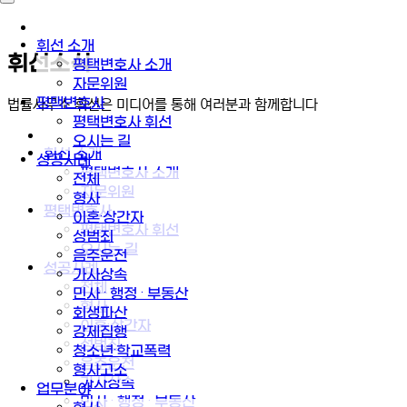
휘선 소개
휘선소식
평택변호사 소개
자문위원
평택변호사
법률사무소 휘선은 미디어를 통해 여러분과 함께합니다
평택변호사 휘선
오시는 길
휘선 소개
성공사례
평택변호사 소개
전체
자문위원
형사
평택변호사
이혼·상간자
평택변호사 휘선
성범죄
오시는 길
음주운전
성공사례
가사상속
전체
민사 · 행정 · 부동산
형사
회생파산
이혼·상간자
강제집행
성범죄
청소년·학교폭력
음주운전
형사고소
가사상속
업무분야
민사 · 행정 · 부동산