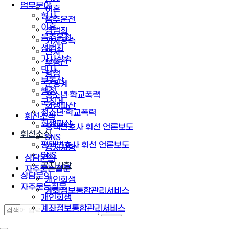
업무분야
이혼
형사
음주운전
이혼
성범죄
음주운전
가사상속
성범죄
민사
가사상속
부동산
민사
행정
부동산
군징계
행정
청소년·학교폭력
군징계
회생파산
청소년·학교폭력
휘선소식
회생파산
평택변호사 휘선 언론보도
휘선소식
SNS
평택변호사 휘선 언론보도
공지사항
SNS
상담문의
공지사항
자주묻는질문
상담문의
개인회생
자주묻는질문
계좌정보통합관리서비스
개인회생
계좌정보통합관리서비스