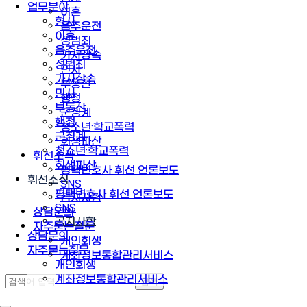
업무분야
이혼
형사
음주운전
이혼
성범죄
음주운전
가사상속
성범죄
민사
가사상속
부동산
민사
행정
부동산
군징계
행정
청소년·학교폭력
군징계
회생파산
청소년·학교폭력
휘선소식
회생파산
평택변호사 휘선 언론보도
휘선소식
SNS
평택변호사 휘선 언론보도
공지사항
SNS
상담문의
공지사항
자주묻는질문
상담문의
개인회생
자주묻는질문
계좌정보통합관리서비스
개인회생
계좌정보통합관리서비스