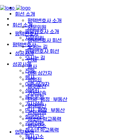
휘선 소개
평택변호사 소개
휘선 소개
자문위원
평택변호사 소개
평택변호사
자문위원
평택변호사 휘선
평택변호사
오시는 길
평택변호사 휘선
성공사례
오시는 길
전체
성공사례
형사
전체
이혼·상간자
형사
성범죄
이혼·상간자
음주운전
성범죄
가사상속
음주운전
민사 · 행정 · 부동산
가사상속
회생파산
민사 · 행정 · 부동산
강제집행
회생파산
청소년·학교폭력
강제집행
형사고소
청소년·학교폭력
업무분야
형사고소
형사