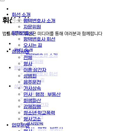
휘선 소개
휘선소식
평택변호사 소개
자문위원
평택변호사
법률사무소 휘선은 미디어를 통해 여러분과 함께합니다
평택변호사 휘선
오시는 길
휘선 소개
성공사례
평택변호사 소개
전체
자문위원
형사
평택변호사
이혼·상간자
평택변호사 휘선
성범죄
오시는 길
음주운전
성공사례
가사상속
전체
민사 · 행정 · 부동산
형사
회생파산
이혼·상간자
강제집행
성범죄
청소년·학교폭력
음주운전
형사고소
가사상속
업무분야
민사 · 행정 · 부동산