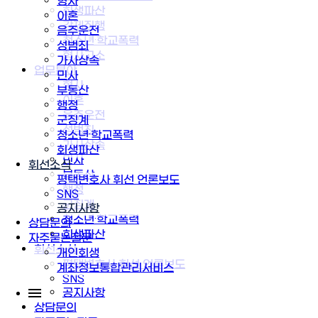
형사
회생파산
이혼
강제집행
음주운전
청소년·학교폭력
성범죄
형사고소
가사상속
업무분야
민사
형사
부동산
이혼
행정
음주운전
군징계
성범죄
청소년·학교폭력
가사상속
회생파산
민사
휘선소식
부동산
평택변호사 휘선 언론보도
행정
SNS
군징계
공지사항
청소년·학교폭력
상담문의
회생파산
자주묻는질문
휘선소식
개인회생
평택변호사 휘선 언론보도
계좌정보통합관리서비스
SNS
공지사항
상담문의