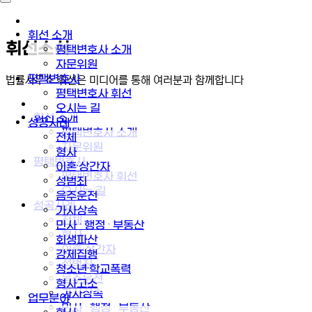
휘선 소개
휘선소식
평택변호사 소개
자문위원
평택변호사
법률사무소 휘선은 미디어를 통해 여러분과 함께합니다
평택변호사 휘선
오시는 길
휘선 소개
성공사례
평택변호사 소개
전체
자문위원
형사
평택변호사
이혼·상간자
평택변호사 휘선
성범죄
오시는 길
음주운전
성공사례
가사상속
전체
민사 · 행정 · 부동산
형사
회생파산
이혼·상간자
강제집행
성범죄
청소년·학교폭력
음주운전
형사고소
가사상속
업무분야
민사 · 행정 · 부동산