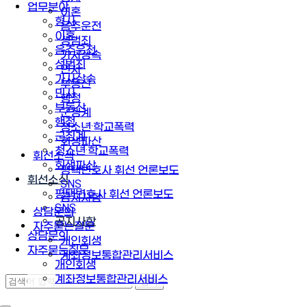
업무분야
이혼
형사
음주운전
이혼
성범죄
음주운전
가사상속
성범죄
민사
가사상속
부동산
민사
행정
부동산
군징계
행정
청소년·학교폭력
군징계
회생파산
청소년·학교폭력
휘선소식
회생파산
평택변호사 휘선 언론보도
휘선소식
SNS
평택변호사 휘선 언론보도
공지사항
SNS
상담문의
공지사항
자주묻는질문
상담문의
개인회생
자주묻는질문
계좌정보통합관리서비스
개인회생
계좌정보통합관리서비스