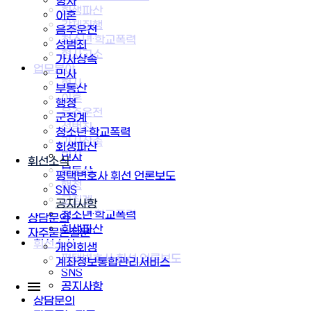
형사
회생파산
이혼
강제집행
음주운전
청소년·학교폭력
성범죄
형사고소
가사상속
업무분야
민사
형사
부동산
이혼
행정
음주운전
군징계
성범죄
청소년·학교폭력
가사상속
회생파산
민사
휘선소식
부동산
평택변호사 휘선 언론보도
행정
SNS
군징계
공지사항
청소년·학교폭력
상담문의
회생파산
자주묻는질문
휘선소식
개인회생
평택변호사 휘선 언론보도
계좌정보통합관리서비스
SNS
공지사항
상담문의