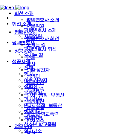
휘선 소개
평택변호사 소개
휘선 소개
자문위원
평택변호사 소개
평택변호사
자문위원
평택변호사 휘선
평택변호사
오시는 길
평택변호사 휘선
성공사례
오시는 길
전체
성공사례
형사
전체
이혼·상간자
형사
성범죄
이혼·상간자
음주운전
성범죄
가사상속
음주운전
민사 · 행정 · 부동산
가사상속
회생파산
민사 · 행정 · 부동산
강제집행
회생파산
청소년·학교폭력
강제집행
형사고소
청소년·학교폭력
업무분야
형사고소
형사