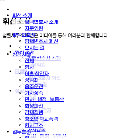
휘선 소개
휘선소식
평택변호사 소개
자문위원
평택변호사
법률사무소 휘선은 미디어를 통해 여러분과 함께합니다
평택변호사 휘선
오시는 길
휘선 소개
성공사례
평택변호사 소개
전체
자문위원
형사
평택변호사
이혼·상간자
평택변호사 휘선
성범죄
오시는 길
음주운전
성공사례
가사상속
전체
민사 · 행정 · 부동산
형사
회생파산
이혼·상간자
강제집행
성범죄
청소년·학교폭력
음주운전
형사고소
가사상속
업무분야
민사 · 행정 · 부동산