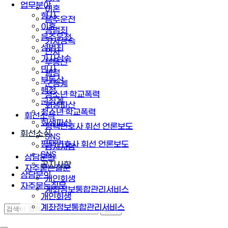
업무분야
이혼
형사
음주운전
이혼
성범죄
음주운전
가사상속
성범죄
민사
가사상속
부동산
민사
행정
부동산
군징계
행정
청소년·학교폭력
군징계
회생파산
청소년·학교폭력
휘선소식
회생파산
평택변호사 휘선 언론보도
휘선소식
SNS
평택변호사 휘선 언론보도
공지사항
SNS
상담문의
공지사항
자주묻는질문
상담문의
개인회생
자주묻는질문
계좌정보통합관리서비스
개인회생
계좌정보통합관리서비스