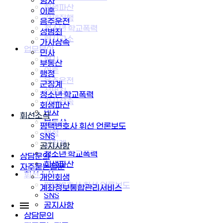
형사
회생파산
이혼
강제집행
음주운전
청소년·학교폭력
성범죄
형사고소
가사상속
업무분야
민사
형사
부동산
이혼
행정
음주운전
군징계
성범죄
청소년·학교폭력
가사상속
회생파산
민사
휘선소식
부동산
평택변호사 휘선 언론보도
행정
SNS
군징계
공지사항
청소년·학교폭력
상담문의
회생파산
자주묻는질문
휘선소식
개인회생
평택변호사 휘선 언론보도
계좌정보통합관리서비스
SNS
공지사항
상담문의