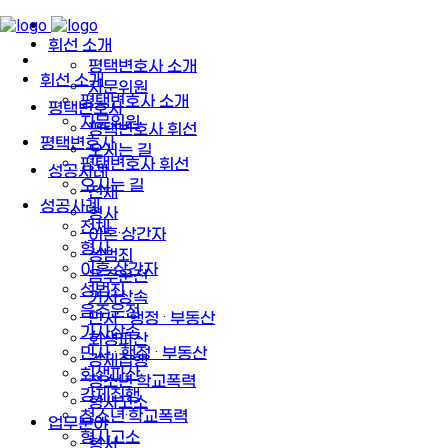
휘선 소개
평택변호사 소개
휘선 소개
자문위원
평택변호사 소개
평택변호사
자문위원
평택변호사 휘선
평택변호사
오시는 길
평택변호사 휘선
성공사례
오시는 길
전체
성공사례
형사
전체
이혼·상간자
형사
성범죄
이혼·상간자
음주운전
성범죄
가사상속
음주운전
민사 · 행정 · 부동산
가사상속
회생파산
민사 · 행정 · 부동산
강제집행
회생파산
청소년·학교폭력
강제집행
형사고소
청소년·학교폭력
업무분야
형사고소
형사