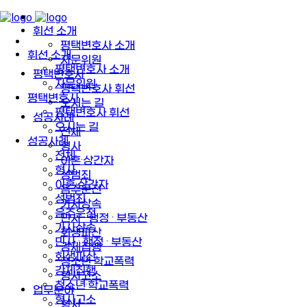
휘선 소개
평택변호사 소개
휘선 소개
자문위원
평택변호사 소개
평택변호사
자문위원
평택변호사 휘선
평택변호사
오시는 길
평택변호사 휘선
성공사례
오시는 길
전체
성공사례
형사
전체
이혼·상간자
형사
성범죄
이혼·상간자
음주운전
성범죄
가사상속
음주운전
민사 · 행정 · 부동산
가사상속
회생파산
민사 · 행정 · 부동산
강제집행
회생파산
청소년·학교폭력
강제집행
형사고소
청소년·학교폭력
업무분야
형사고소
형사