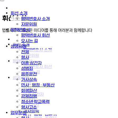
휘선 소개
휘선소식
평택변호사 소개
자문위원
평택변호사
법률사무소 휘선은 미디어를 통해 여러분과 함께합니다
평택변호사 휘선
오시는 길
휘선 소개
성공사례
평택변호사 소개
전체
자문위원
형사
평택변호사
이혼·상간자
평택변호사 휘선
성범죄
오시는 길
음주운전
성공사례
가사상속
전체
민사 · 행정 · 부동산
형사
회생파산
이혼·상간자
강제집행
성범죄
청소년·학교폭력
음주운전
형사고소
가사상속
업무분야
민사 · 행정 · 부동산