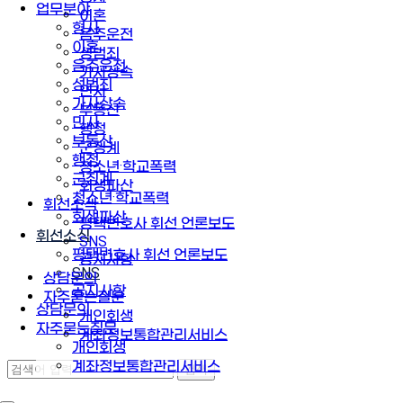
업무분야
이혼
형사
음주운전
이혼
성범죄
음주운전
가사상속
성범죄
민사
가사상속
부동산
민사
행정
부동산
군징계
행정
청소년·학교폭력
군징계
회생파산
청소년·학교폭력
휘선소식
회생파산
평택변호사 휘선 언론보도
휘선소식
SNS
평택변호사 휘선 언론보도
공지사항
SNS
상담문의
공지사항
자주묻는질문
상담문의
개인회생
자주묻는질문
계좌정보통합관리서비스
개인회생
계좌정보통합관리서비스