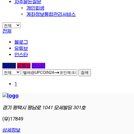
자주묻는질문
개인회생
계좌정보통합관리서비스
전체
블로그
유튜브
인스타
블로그
유튜브
인스타
검색
1
경기 평택시 평남로 1041 모세빌딩 301호
(우)17849
상세정보