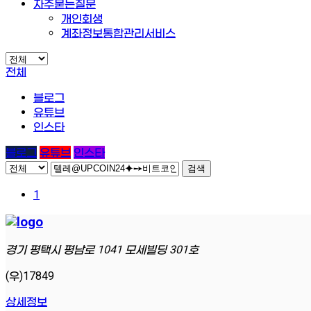
자주묻는질문
개인회생
계좌정보통합관리서비스
전체
블로그
유튜브
인스타
블로그
유튜브
인스타
검색
1
경기 평택시 평남로 1041 모세빌딩 301호
(우)17849
상세정보