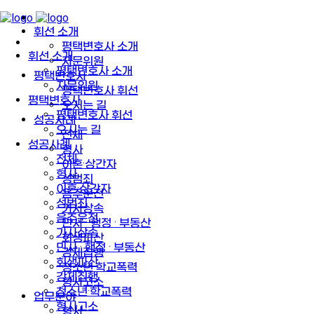
휘선 소개
평택변호사 소개
휘선 소개
자문위원
평택변호사 소개
평택변호사
자문위원
평택변호사 휘선
평택변호사
오시는 길
평택변호사 휘선
성공사례
오시는 길
전체
성공사례
형사
전체
이혼·상간자
형사
성범죄
이혼·상간자
음주운전
성범죄
가사상속
음주운전
민사 · 행정 · 부동산
가사상속
회생파산
민사 · 행정 · 부동산
강제집행
회생파산
청소년·학교폭력
강제집행
형사고소
청소년·학교폭력
업무분야
형사고소
형사