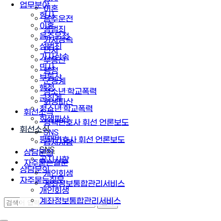
업무분야
이혼
형사
음주운전
이혼
성범죄
음주운전
가사상속
성범죄
민사
가사상속
부동산
민사
행정
부동산
군징계
행정
청소년·학교폭력
군징계
회생파산
청소년·학교폭력
휘선소식
회생파산
평택변호사 휘선 언론보도
휘선소식
SNS
평택변호사 휘선 언론보도
공지사항
SNS
상담문의
공지사항
자주묻는질문
상담문의
개인회생
자주묻는질문
계좌정보통합관리서비스
개인회생
계좌정보통합관리서비스