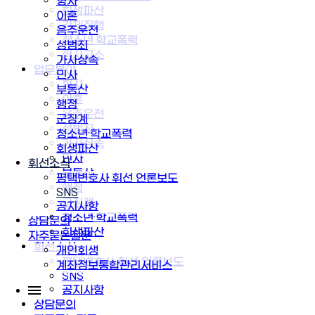
형사
회생파산
이혼
강제집행
음주운전
청소년·학교폭력
성범죄
형사고소
가사상속
업무분야
민사
형사
부동산
이혼
행정
음주운전
군징계
성범죄
청소년·학교폭력
가사상속
회생파산
민사
휘선소식
부동산
평택변호사 휘선 언론보도
행정
SNS
군징계
공지사항
청소년·학교폭력
상담문의
회생파산
자주묻는질문
휘선소식
개인회생
평택변호사 휘선 언론보도
계좌정보통합관리서비스
SNS
공지사항
상담문의