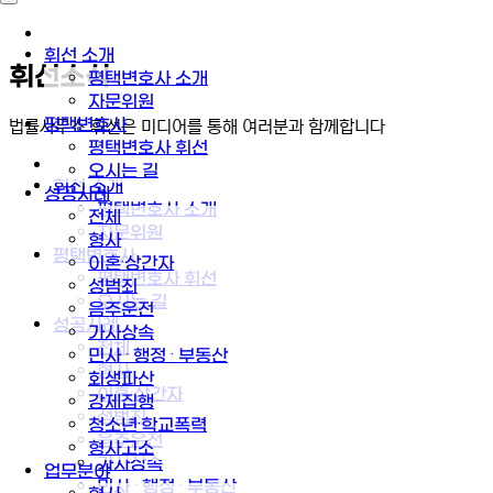
휘선 소개
휘선소식
평택변호사 소개
자문위원
평택변호사
법률사무소 휘선은 미디어를 통해 여러분과 함께합니다
평택변호사 휘선
오시는 길
휘선 소개
성공사례
평택변호사 소개
전체
자문위원
형사
평택변호사
이혼·상간자
평택변호사 휘선
성범죄
오시는 길
음주운전
성공사례
가사상속
전체
민사 · 행정 · 부동산
형사
회생파산
이혼·상간자
강제집행
성범죄
청소년·학교폭력
음주운전
형사고소
가사상속
업무분야
민사 · 행정 · 부동산