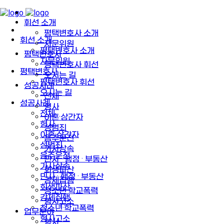
휘선 소개
평택변호사 소개
휘선 소개
자문위원
평택변호사 소개
평택변호사
자문위원
평택변호사 휘선
평택변호사
오시는 길
평택변호사 휘선
성공사례
오시는 길
전체
성공사례
형사
전체
이혼·상간자
형사
성범죄
이혼·상간자
음주운전
성범죄
가사상속
음주운전
민사 · 행정 · 부동산
가사상속
회생파산
민사 · 행정 · 부동산
강제집행
회생파산
청소년·학교폭력
강제집행
형사고소
청소년·학교폭력
업무분야
형사고소
형사