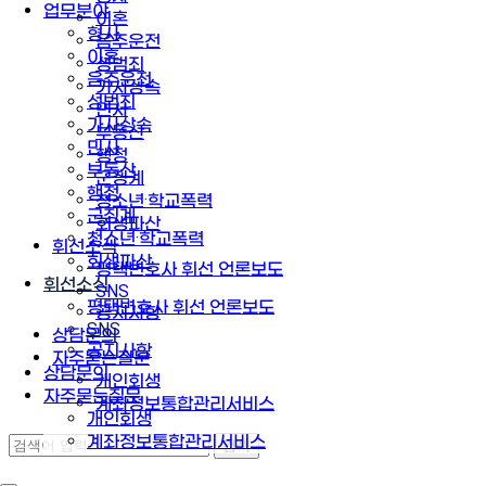
업무분야
이혼
형사
음주운전
이혼
성범죄
음주운전
가사상속
성범죄
민사
가사상속
부동산
민사
행정
부동산
군징계
행정
청소년·학교폭력
군징계
회생파산
청소년·학교폭력
휘선소식
회생파산
평택변호사 휘선 언론보도
휘선소식
SNS
평택변호사 휘선 언론보도
공지사항
SNS
상담문의
공지사항
자주묻는질문
상담문의
개인회생
자주묻는질문
계좌정보통합관리서비스
개인회생
계좌정보통합관리서비스