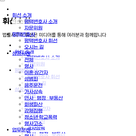
휘선 소개
휘선소식
평택변호사 소개
자문위원
평택변호사
법률사무소 휘선은 미디어를 통해 여러분과 함께합니다
평택변호사 휘선
오시는 길
휘선 소개
성공사례
평택변호사 소개
전체
자문위원
형사
평택변호사
이혼·상간자
평택변호사 휘선
성범죄
오시는 길
음주운전
성공사례
가사상속
전체
민사 · 행정 · 부동산
형사
회생파산
이혼·상간자
강제집행
성범죄
청소년·학교폭력
음주운전
형사고소
가사상속
업무분야
민사 · 행정 · 부동산