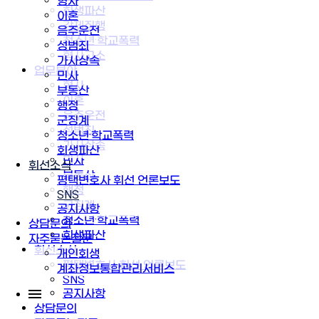
형사
회생파산
이혼
강제집행
음주운전
청소년·학교폭력
성범죄
형사고소
가사상속
업무분야
민사
형사
부동산
이혼
행정
음주운전
군징계
성범죄
청소년·학교폭력
가사상속
회생파산
민사
휘선소식
부동산
평택변호사 휘선 언론보도
행정
SNS
군징계
공지사항
청소년·학교폭력
상담문의
회생파산
자주묻는질문
휘선소식
개인회생
평택변호사 휘선 언론보도
계좌정보통합관리서비스
SNS
공지사항
상담문의